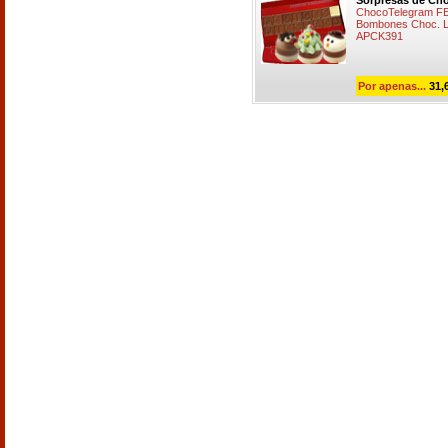
Sorpresas de Cho
ChocoTelegram FE
Bombones Choc. L
APCK391
Por apenas...
31,