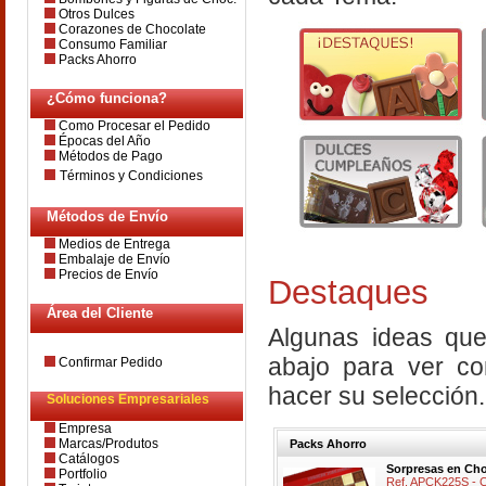
Otros Dulces
Corazones de Chocolate
Consumo Familiar
Packs Ahorro
¿Cómo funciona?
Como Procesar el Pedido
Épocas del Año
Métodos de Pago
Términos y Condiciones
Métodos de Envío
Medios de Entrega
Embalaje de Envío
Precios de Envío
Destaques
Área del Cliente
Algunas ideas que
abajo para ver co
Confirmar Pedido
hacer su selección.
Soluciones Empresariales
Empresa
Marcas/Produtos
Packs Ahorro
Catálogos
Sorpresas en Cho
Portfolio
Ref. APCK225S - 