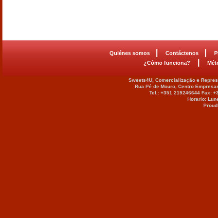
|
|
Quiénes somos
Contáctenos
P
|
¿Cómo funciona?
Mét
Sweets4U, Comercialização e Represe
Rua Pé de Mouro, Centro Empresar
Tel.: +351 219246644 Fax: 
Horario: Lun
Proud