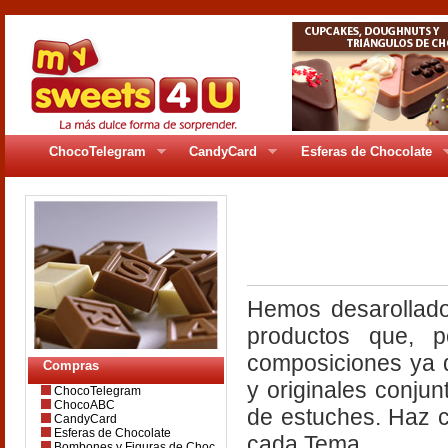
ChocoTelegram
CandyCard
Esferas de Chocolate
pages/gr_5bfc.ph
Hemos desarollado
productos que, 
composiciones ya de
Compras
y originales conjun
ChocoTelegram
ChocoABC
de estuches. Haz c
CandyCard
Esferas de Chocolate
cada Tema.
Bombones y Figuras de Choc.