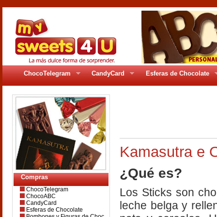
ChocoTelegram
CandyCard
Esferas de Chocolate
pages/gr_95pag2.
Kamasutra e O
¿Qué es?
Compras
ChocoTelegram
Los Sticks son cho
ChocoABC
leche belga y rell
CandyCard
Esferas de Chocolate
Bombones y Figuras de Choc.