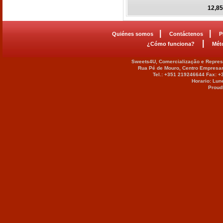
12,85
|
|
Quiénes somos
Contáctenos
P
|
¿Cómo funciona?
Mét
Sweets4U, Comercialização e Represe
Rua Pé de Mouro, Centro Empresar
Tel.: +351 219246644 Fax: 
Horario: Lun
Proud