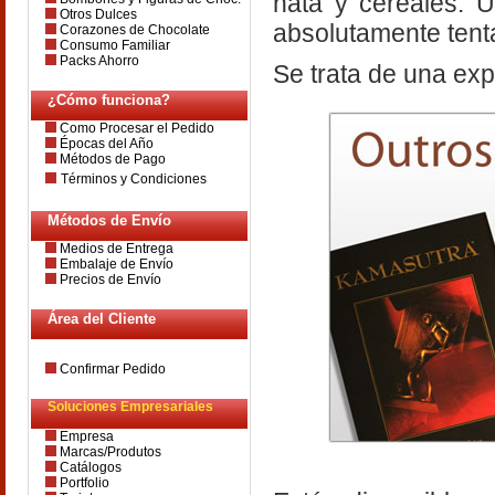
nata y cereales. 
Otros Dulces
absolutamente tent
Corazones de Chocolate
Consumo Familiar
Packs Ahorro
Se trata de una exp
¿Cómo funciona?
Como Procesar el Pedido
Épocas del Año
Métodos de Pago
Términos y Condiciones
Métodos de Envío
Medios de Entrega
Embalaje de Envío
Precios de Envío
Área del Cliente
Confirmar Pedido
Soluciones Empresariales
Empresa
Marcas/Produtos
Catálogos
Portfolio