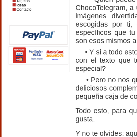
Tarjetas
Ideas
ChocoTelegram, a 
Contacto
imágenes diverti
escogidas por ti
específicos que t
son esos mismos a 
• Y si a todo esto
con el texto que 
especial?
• Pero no nos que
deliciosos comple
pequeña caja de c
Todo esto, para q
gusta.
Y no te olvides: aq