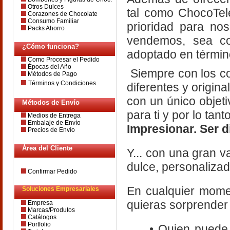
Otros Dulces
tal como ChocoTel
Corazones de Chocolate
Consumo Familiar
prioridad para no
Packs Ahorro
vendemos, sea co
¿Cómo funciona?
adoptado en término
Como Procesar el Pedido
Épocas del Año
Siempre con los co
Métodos de Pago
Términos y Condiciones
diferentes y origina
con un único objeti
Métodos de Envío
para ti y por lo tant
Medios de Entrega
Embalaje de Envío
Impresionar. Ser d
Precios de Envío
Área del Cliente
Y... con una gran 
dulce, personalizado
Confirmar Pedido
En cualquier momen
Soluciones Empresariales
quieras sorprender 
Empresa
Marcas/Produtos
Catálogos
Portfolio
• Quien puede res