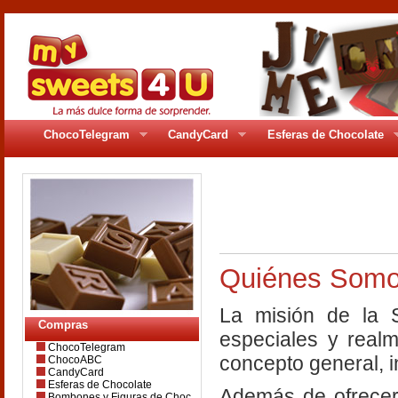
ChocoTelegram
CandyCard
Esferas de Chocolate
pages/gr_3ccf.ph
Quiénes Som
La misión de la 
Compras
especiales y realm
ChocoTelegram
concepto general, in
ChocoABC
CandyCard
Esferas de Chocolate
Además de ofrecert
Bombones y Figuras de Choc.