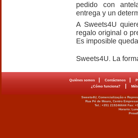
pedido con antel
entrega y un deter
A Sweets4U quiere
regalo original o p
Es imposible quedar
Sweets4U. La form
|
|
Quiénes somos
Contáctenos
P
|
¿Cómo funciona?
Mét
Sweets4U, Comercialização e Represe
Rua Pé de Mouro, Centro Empresar
Tel.: +351 219246644 Fax: 
Horario: Lun
Proud