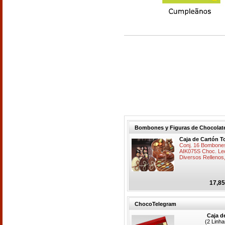
Bombones y Figuras de Chocolat
Caja de Cartón T
Conj. 16 Bombones
AIK075S Choc. Lec
Diversos Rellenos
17,85
ChocoTelegram
Caja d
(2 Linh