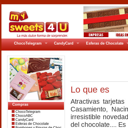
ChocoTelegram
CandyCard
Esferas de Chocolate
pages/gr_95pag1.
Lo que es
Atractivas tarjet
Compras
Casamiento, Nacim
ChocoTelegram
irresistible noveda
ChocoABC
CandyCard
del chocolate.... Es
Esferas de Chocolate
Bombones y Figuras de Choc.