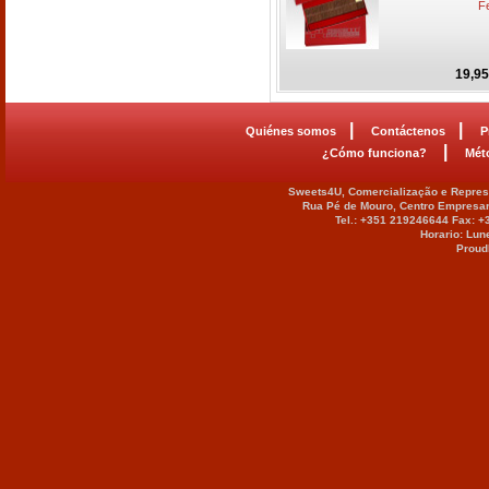
Fe
19,95
|
|
Quiénes somos
Contáctenos
P
|
¿Cómo funciona?
Mét
Sweets4U, Comercialização e Represe
Rua Pé de Mouro, Centro Empresar
Tel.: +351 219246644 Fax: 
Horario: Lun
Proud