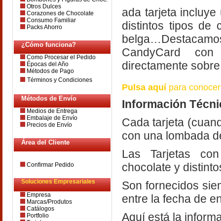
Otros Dulces
ada tarjeta incluye
Corazones de Chocolate
Consumo Familiar
distintos tipos de
Packs Ahorro
belga…Destacamos
¿Cómo funciona?
CandyCard con l
Como Procesar el Pedido
directamente sobre 
Épocas del Año
Métodos de Pago
Términos y Condiciones
Pulsa aquí
para conocer 
Métodos de Envío
Información Técni
Medios de Entrega
Embalaje de Envío
Cada tarjeta (cuan
Precios de Envío
con una lombada 
Área del Cliente
Las Tarjetas con
chocolate y distint
Confirmar Pedido
Soluciones Empresariales
Son fornecidos sie
Empresa
entre la fecha de en
Marcas/Produtos
Catálogos
Aquí está la inform
Portfolio