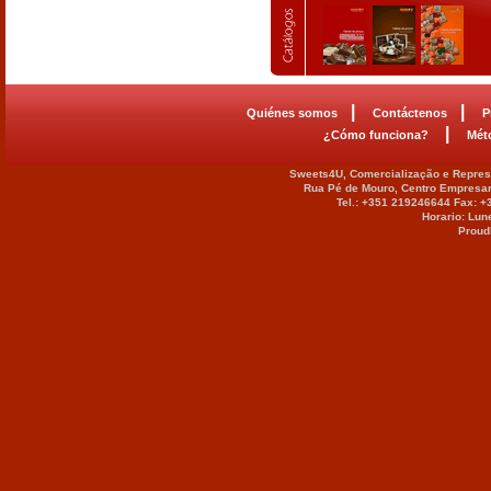
|
|
Quiénes somos
Contáctenos
P
|
¿Cómo funciona?
Mét
Sweets4U, Comercialização e Represe
Rua Pé de Mouro, Centro Empresar
Tel.: +351 219246644 Fax: 
Horario: Lun
Proud