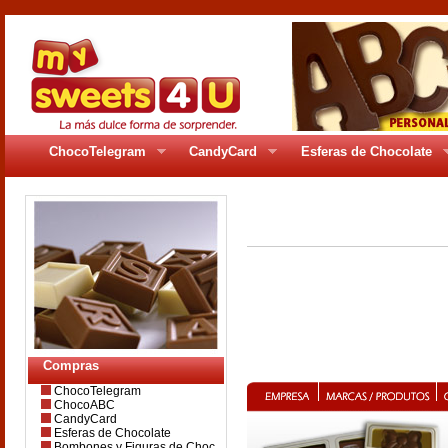
ChocoTelegram
CandyCard
Esferas de Chocolate
pages/gr_200se41.php
Compras
ChocoTelegram
ChocoABC
CandyCard
Esferas de Chocolate
Bombones y Figuras de Choc.