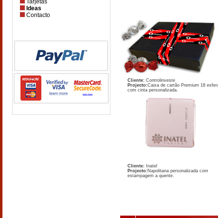
Tarjetas
Ideas
Contacto
Cliente:
Controlinveste
Projecto:
Caixa de cartão Premium 18 esfer
com cinta personalizada.
Cliente:
Inatel
Projecto:
Napolitana personalizada com
estampagem a quente.