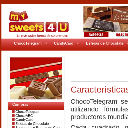
ChocoTelegram
CandyCard
Esferas de Chocolate
pages/gr_92pag4.
Característica
ChocoTelegram se 
Compras
utilizando fórmu
ChocoTelegram
productores mundia
ChocoABC
CandyCard
Esferas de Chocolate
Cada cuadrado p
Bombones y Figuras de Choc.