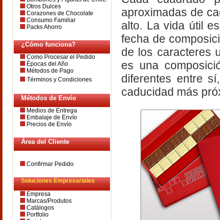
Otros Dulces
aproximadas de ca
Corazones de Chocolate
Consumo Familiar
alto. La vida útil 
Packs Ahorro
fecha de composici
¿Cómo funciona?
de los caracteres 
Como Procesar el Pedido
es una composició
Épocas del Año
Métodos de Pago
diferentes entre s
Términos y Condiciones
caducidad más próx
Métodos de Envío
Medios de Entrega
Embalaje de Envío
Precios de Envío
Área del Cliente
Confirmar Pedido
Soluciones Empresariales
Empresa
Marcas/Produtos
Catálogos
Portfolio