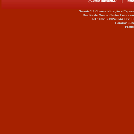
|
¿Cómo funciona?
Mét
Sweets4U, Comercialização e Represe
Rua Pé de Mouro, Centro Empresar
Tel.: +351 219246644 Fax: 
Horario: Lun
Proud