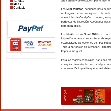
Tarjetas
alta calidad y de elevado impacto, hecho a
Ideas
Contacto
Las
Mini-tabletas
, pequeñas pero exquis
rectangulares con un exquisito relleno d
apetecibles de CandyCard. Logran, aunq
perfectos de impresión! Adecuados para i
personalizables.
Las
Minibox
o las
Small Giftbox...
para 
impresión: en estuches estándar de rega
cualquiera de las opciones con posibilida
Toda la perfección de la imagen... direct
Impacto sin iguial.
Para los regalos especiales, estuches m
cualquier otro estuche que usted pueda ima
chocolate! És imposible quedarse indefer