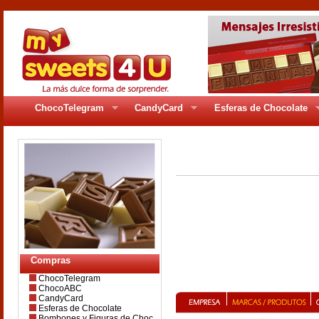
ChocoTelegram
CandyCard
Esferas de Chocolate
pages/gr_200se22.php
Compras
ChocoTelegram
ChocoABC
CandyCard
Esferas de Chocolate
Bombones y Figuras de Choc.