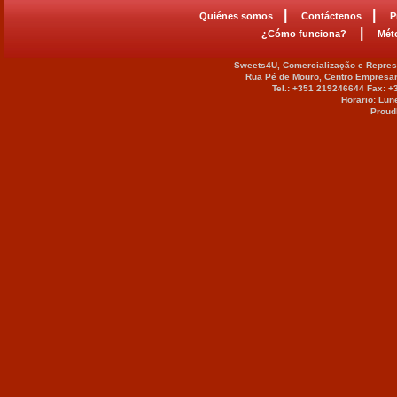
|
|
Quiénes somos
Contáctenos
P
|
¿Cómo funciona?
Mét
Sweets4U, Comercialização e Represe
Rua Pé de Mouro, Centro Empresar
Tel.: +351 219246644 Fax: 
Horario: Lun
Proud