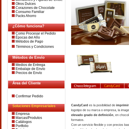
Otros Dulces
Corazones de Chocolate
Consumo Familiar
Packs Ahorro
¿Cómo funciona?
Como Procesar el Pedido
Épocas del Año
Métodos de Pago
Términos y Condiciones
Métodos de Envío
Medios de Entrega
Embalaje de Envío
Precios de Envío
Área del Cliente
Confirmar Pedido
CandyCard
es la posibilidad de
imprimir
Soluciones Empresariales
logotipo de su marca o empresa, la imag
Empresa
elevado grado de definición
, en choco
Marcas/Produtos
formatos.
Catálogos
Con un servicio flexible y con precios b
Portfolio