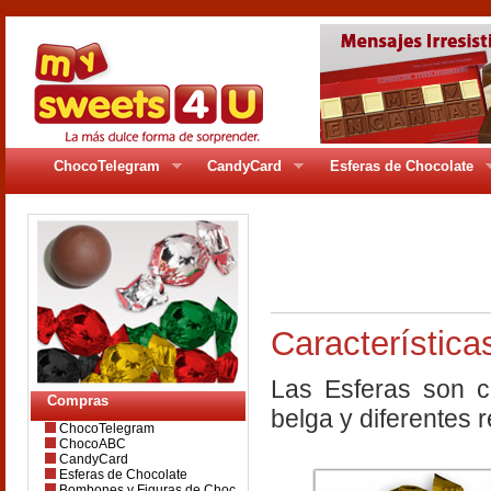
ChocoTelegram
CandyCard
Esferas de Chocolate
pages/gr_94pag3.
Característica
Las Esferas son c
Compras
belga y diferentes r
ChocoTelegram
ChocoABC
CandyCard
Esferas de Chocolate
Bombones y Figuras de Choc.