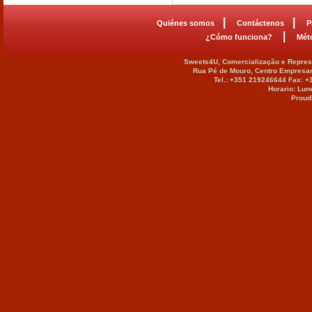
|
|
Quiénes somos
Contáctenos
P
|
¿Cómo funciona?
Mét
Sweets4U, Comercialização e Represe
Rua Pé de Mouro, Centro Empresar
Tel.: +351 219246644 Fax: 
Horario: Lun
Proud