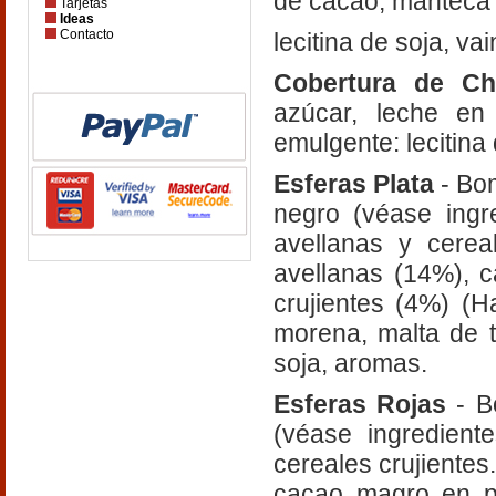
de cacao, manteca 
Tarjetas
Ideas
Contacto
lecitina de soja, v
Cobertura de Ch
azúcar, leche en
emulgente: lecitina
Esferas Plata
- Bo
negro (véase ingr
avellanas y cereal
avellanas (14%), 
crujientes (4%) (H
morena, malta de tr
soja, aromas.
Esferas Rojas
- B
(véase ingredient
cereales crujientes
cacao magro en po