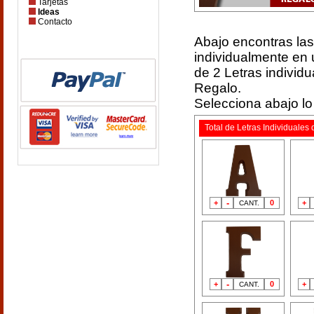
Tarjetas
Ideas
Contacto
Abajo encontras las
individualmente en u
de 2 Letras individ
Regalo.
Selecciona abajo lo
Total de Letras Individuale
-
+
0
+
CANT.
-
+
0
+
CANT.