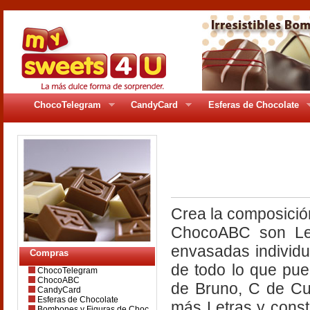
ChocoTelegram
CandyCard
Esferas de Chocolate
pages/gr_5abc.ph
Crea la composició
ChocoABC son Let
envasadas individu
Compras
de todo lo que pu
ChocoTelegram
ChocoABC
de Bruno, C de C
CandyCard
Esferas de Chocolate
más Letras y const
Bombones y Figuras de Choc.