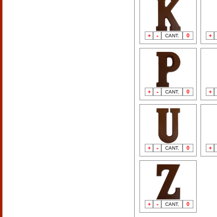
-
+
0
+
CANT.
-
+
0
+
CANT.
-
+
0
+
CANT.
-
+
0
CANT.