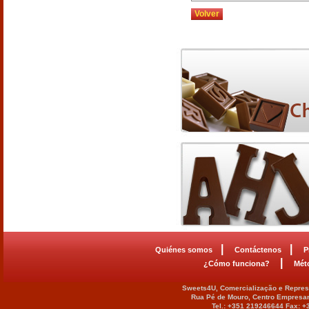
Volver
|
|
Quiénes somos
Contáctenos
P
|
¿Cómo funciona?
Mét
Sweets4U, Comercialização e Represe
Rua Pé de Mouro, Centro Empresar
Tel.: +351 219246644 Fax: 