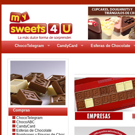
ChocoTelegram
CandyCard
Esferas de Chocolate
pages/gr_200se5.php
Compras
ChocoTelegram
ChocoABC
CandyCard
Esferas de Chocolate
Bombones y Figuras de Choc.