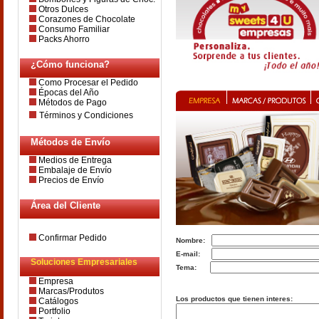
Otros Dulces
Corazones de Chocolate
Consumo Familiar
Packs Ahorro
¿Cómo funciona?
Como Procesar el Pedido
Épocas del Año
Métodos de Pago
Términos y Condiciones
Métodos de Envío
Medios de Entrega
Embalaje de Envío
Precios de Envío
Área del Cliente
Confirmar Pedido
Nombre:
E-mail:
Soluciones Empresariales
Tema:
Empresa
Marcas/Produtos
Los productos que tienen interes:
Catálogos
Portfolio