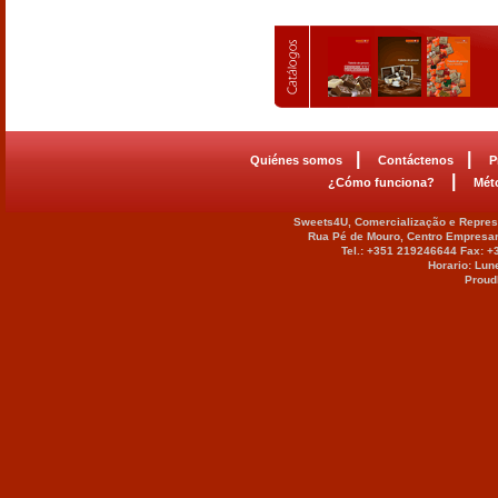
|
|
Quiénes somos
Contáctenos
P
|
¿Cómo funciona?
Mét
Sweets4U, Comercialização e Represe
Rua Pé de Mouro, Centro Empresar
Tel.: +351 219246644 Fax: 
Horario: Lun
Proud