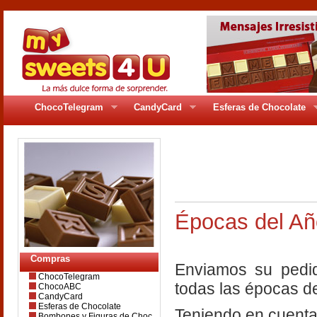
ChocoTelegram
CandyCard
Esferas de Chocolate
pages/gr_80pag3.
Épocas del Añ
Compras
Enviamos su pedid
ChocoTelegram
todas las épocas de
ChocoABC
CandyCard
Esferas de Chocolate
Teniendo en cuenta 
Bombones y Figuras de Choc.