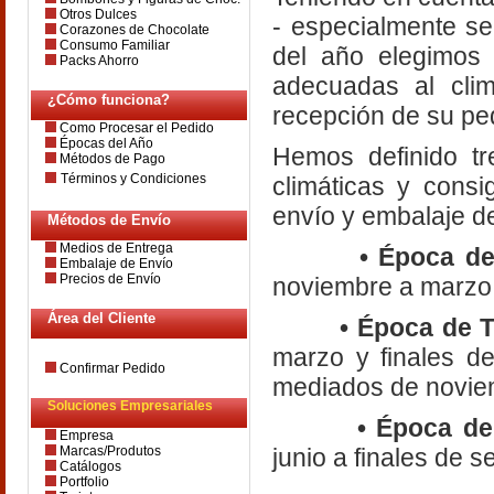
Otros Dulces
- especialmente se
Corazones de Chocolate
Consumo Familiar
del año elegimos 
Packs Ahorro
adecuadas al clim
¿Cómo funciona?
recepción de su pe
Como Procesar el Pedido
Épocas del Año
Hemos definido tr
Métodos de Pago
Términos y Condiciones
climáticas y cons
envío y embalaje d
Métodos de Envío
Medios de Entrega
•
Época de
Embalaje de Envío
Precios de Envío
noviembre a marzo
Área del Cliente
•
Época de T
marzo y finales d
Confirmar Pedido
mediados de novie
Soluciones Empresariales
•
Época de
Empresa
Marcas/Produtos
junio a finales de s
Catálogos
Portfolio