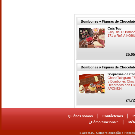
Bombones y Figuras de Chocolat
Caja Top
Conj. de 12 Bombo
171 g Ref. AIK066
25,65
Bombones y Figuras de Chocolat
Sorpresas de Ch
ChocoTelegram FE
y Bombones Choc.
Decorados con Div.
APCK534
24,72
|
|
Quiénes somos
Contáctenos
P
|
¿Cómo funciona?
Mét
Sweets4U, Comercialização e Represe