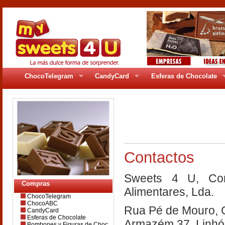
ChocoTelegram
CandyCard
Esferas de Chocolate
pages/gr_11ptg.p
Contactos
Sweets 4 U, Com
Compras
Alimentares, Lda.
ChocoTelegram
ChocoABC
Rua Pé de Mouro, C
CandyCard
Esferas de Chocolate
Armazém 37, Linhó
Bombones y Figuras de Choc.