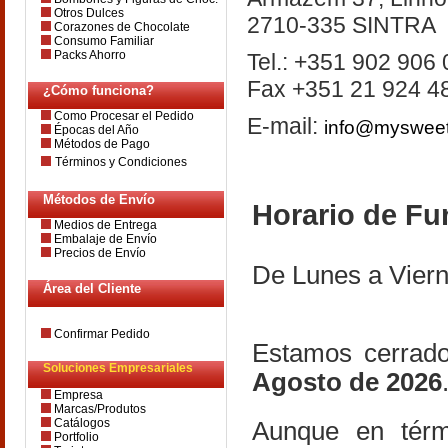
Otros Dulces
2710-335 SINTRA
Corazones de Chocolate
Consumo Familiar
Packs Ahorro
Tel.: +351 902 906
Fax +351 21 924 4
¿Cómo funciona?
Como Procesar el Pedido
E-mail:
info@myswee
Épocas del Año
Métodos de Pago
Términos y Condiciones
Métodos de Envío
Horario de Fu
Medios de Entrega
Embalaje de Envío
Precios de Envío
De Lunes a Viern
Área del Cliente
Confirmar Pedido
Estamos cerrado
Soluciones Empresariales
Agosto de 2026
Empresa
Marcas/Produtos
Catálogos
Aunque en térmi
Portfolio