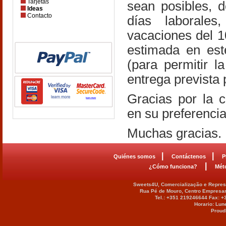
Tarjetas
sean posibles, d
Ideas
Contacto
días laborale
vacaciones del 1
estimada en es
(para permitir l
entrega prevista 
Gracias por la 
en su preferencia
Muchas gracias.
|
|
Quiénes somos
Contáctenos
P
|
¿Cómo funciona?
Mét
Sweets4U, Comercialização e Represe
Rua Pé de Mouro, Centro Empresar
Tel.: +351 219246644 Fax: 
Horario: Lun
Proud