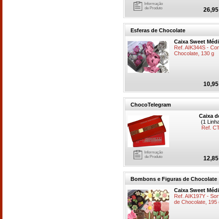
Informação
de Produto
26,95
Esferas de Chocolate
Caixa Sweet Méd
Ref. AIK344S - Con
Chocolate, 130 g
10,95
ChocoTelegram
Caixa d
(1 Linh
Ref. C
Informação
de Produto
12,85
Bombons e Figuras de Chocolate
Caixa Sweet Méd
Ref. AIK197Y - So
de Chocolate, 195 