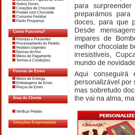
para surpreende
Outros Doces
Corações de Chocolate
preparámos para s
Postais com Chocolate
Consumo Familiar
doces, para que 
Packs Poupança
Desde mensagens
Como Funciona?
ímpares de Bombon
Prendas e Presentes
Processamento do Pedido
melhor chocolate b
Pedidos Urgentes
Épocas do Ano
irresistíveis, Cu
Meios de Pagamento
Termos e Condições
mundo de novidade,
Formas de Envio
Aqui conseguirá 
Meios de Entrega
personalizável por 
Embalagens de Envio
Preços de Envio
mas sobretudo doce
lhe vai na alma, ma
Área de Cliente
Verificar Pedido
Soluções Empresariais