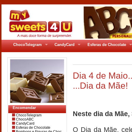
ChocoTelegram
CandyCard
Esferas de Chocolate
Dia 4 de Maio..
...Dia da Mãe!
Encomendar
Neste dia da Mãe,
ChocoTelegram
ChocoABC
CandyCard
Esferas de Chocolate
O Dia da Mãe, cele
Bombons e Figuras de Choc.