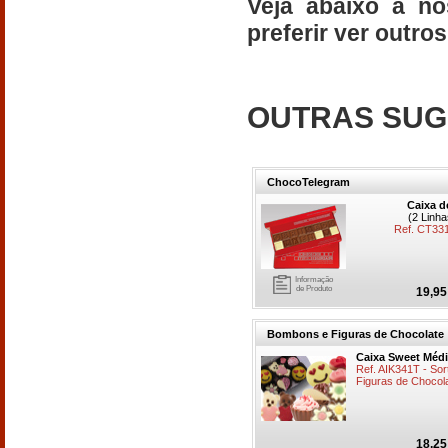
Veja abaixo a no
preferir ver outro
OUTRAS SUG
ChocoTelegram
Caixa d
(2 Linh
Ref. CT3
Informação
de Produto
19,95
Bombons e Figuras de Chocolate
Caixa Sweet Méd
Ref. AIK341T - So
Figuras de Chocola
18,25