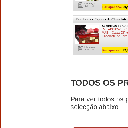
Informação
de Produto
Por apenas...
29,
Bombons e Figuras de Chocolate
Surpresas de Cho
Ref. APCK246 - C
MÃE + Caixa Gift 
Chocolate de Leite
Informação
de Produto
Por apenas...
32,
TODOS OS P
Para ver todos os 
selecção abaixo.