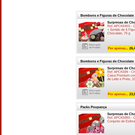
Bombons e Figuras de Chocolate
Surpresas de Cho
Ref. APCK645S -
+ Sortido de 6 Fi
Chocolate, 70 g
Informação
de Produto
Por apenas...
26,
Bombons e Figuras de Chocolate
Surpresas de Cho
Ref. APCK599 - 
Caixa Premium co
de Leite e Preto, 1
Informação
de Produto
Por apenas...
23,
Packs Poupança
Surpresas de Cho
Ref. APCK598S -
Conjunto de Esfera