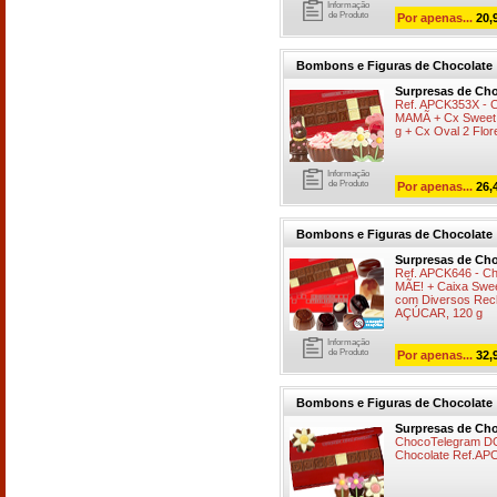
Informação
de Produto
Por apenas...
20,
Bombons e Figuras de Chocolate
Surpresas de Cho
Ref. APCK353X -
MAMÃ + Cx Sweet 
g + Cx Oval 2 Flor
Informação
de Produto
Por apenas...
26,
Bombons e Figuras de Chocolate
Surpresas de Cho
Ref. APCK646 - C
MÃE! + Caixa Swe
com Diversos Re
AÇÚCAR, 120 g
Informação
de Produto
Por apenas...
32,
Bombons e Figuras de Chocolate
Surpresas de Cho
ChocoTelegram DOC
Chocolate Ref.AP