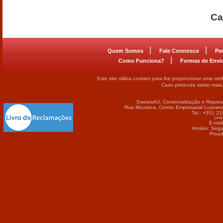
Ca
|
|
Quem Somos
Fale Connosco
Pe
|
Como Funciona?
Formas de Envi
Este site utiliza cookies para lhe proporcionar uma me
Caso pretenda saber mais
Sweets4U, Comercialização e Repres
Rua Mourisca, Centro Empresarial Lusowor
Tel.: +351 2
(cham
E-mai
Horário: Seg
Proud