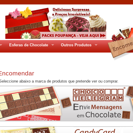
Esferas de Chocolate
Outros Produtos
ges/gr_99pag.php
ncomendar
eccione abaixo a marca de produtos que pretende ver ou comprar.