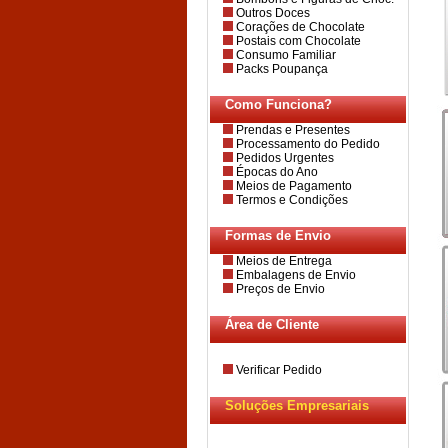
Outros Doces
Corações de Chocolate
Postais com Chocolate
Consumo Familiar
Packs Poupança
Como Funciona?
Prendas e Presentes
Processamento do Pedido
Pedidos Urgentes
Épocas do Ano
Meios de Pagamento
Termos e Condições
Formas de Envio
Meios de Entrega
Embalagens de Envio
Preços de Envio
Área de Cliente
Verificar Pedido
Soluções Empresariais