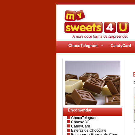
ChocoTelegram
CandyCard
pa
E
Sel
Encomendar
ChocoTelegram
ChocoABC
CandyCard
Esferas de Chocolate
Bombons e Figuras de Choc.