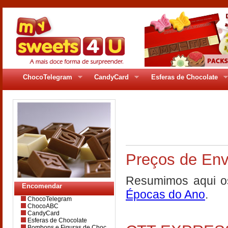
ChocoTelegram
CandyCard
Esferas de Chocolate
pages/gr_80pag8.
Preços de Env
Resumimos aqui os
Encomendar
Épocas do Ano
.
ChocoTelegram
ChocoABC
CandyCard
Esferas de Chocolate
Bombons e Figuras de Choc.