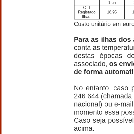
1 un
CTT
Registado
18,95
Ilhas
Custo unitário em euro
Para as ilhas dos
conta as temperatu
destas épocas d
associado,
os envi
de forma automat
No entanto, caso p
246 644 (chamada p
nacional) ou e-ma
momento essa possi
Caso seja possível
acima.