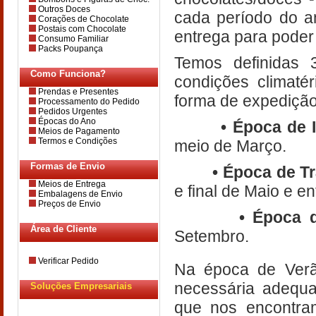
Outros Doces
cada período do a
Corações de Chocolate
Postais com Chocolate
entrega para poder
Consumo Familiar
Packs Poupança
Temos definidas 
Como Funciona?
condições climaté
Prendas e Presentes
forma de expediçã
Processamento do Pedido
Pedidos Urgentes
Épocas do Ano
• Época de 
Meios de Pagamento
Termos e Condições
meio de Março.
Formas de Envio
• Época de T
Meios de Entrega
e final de Maio e e
Embalagens de Envio
Preços de Envio
• Época 
Área de Cliente
Setembro.
Verificar Pedido
Na época de Verã
necessária adequ
Soluções Empresariais
que nos encontra