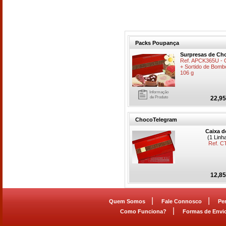
Packs Poupança
Surpresas de Ch
Ref. APCK365U -
+ Sortido de Bomb
106 g
Informação
de Produto
22,95
ChocoTelegram
Caixa d
(1 Linh
Ref. C
12,85
|
|
Quem Somos
Fale Connosco
Pe
|
Como Funciona?
Formas de Envi