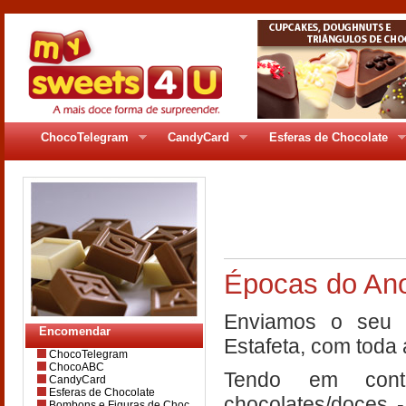
ChocoTelegram
CandyCard
Esferas de Chocolate
pages/gr_80pag3.
Épocas do An
Enviamos o seu 
Encomendar
Estafeta, com toda
ChocoTelegram
ChocoABC
Tendo em cont
CandyCard
Esferas de Chocolate
chocolates/doces -
Bombons e Figuras de Choc.