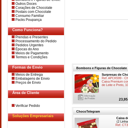
Outros Doces
Corações de Chocolate
Postais com Chocolate
Consumo Familiar
Packs Poupança
Como Funciona?
Prendas e Presentes
Processamento do Pedido
Pedidos Urgentes
Épocas do Ano
Meios de Pagamento
Termos e Condições
Formas de Envio
Bombons e Figuras de Chocolate
Meios de Entrega
Surpresas de Cho
Ref. APCK599 - 
Embalagens de Envio
Caixa Premium co
Preços de Envio
de Leite e Preto, 1
Área de Cliente
Informação
de Produto
23,95
Verificar Pedido
ChocoTelegram
Soluções Empresariais
Caixa d
(2 Linh
Ref. CT