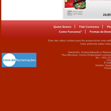
Informação
de Produto
24,95
|
|
Quem Somos
Fale Connosco
Pe
|
Como Funciona?
Formas de Envi
Este site utiliza cookies para lhe proporcionar uma me
Caso pretenda saber mais
Sweets4U, Comercialização e Repres
Rua Mourisca, Centro Empresarial Lusowor
Tel.: +351 2
(cham
E-mai
Horário: Seg
Proud