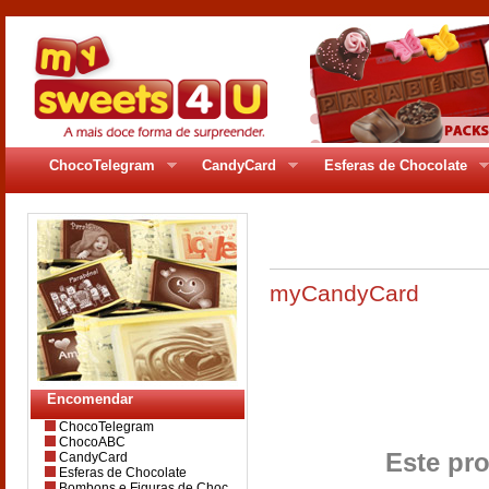
ChocoTelegram
CandyCard
Esferas de Chocolate
pages/gr_93pag2.php
myCandyCard
Encomendar
ChocoTelegram
ChocoABC
Este pro
CandyCard
Esferas de Chocolate
Bombons e Figuras de Choc.