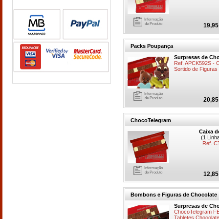
Informação
de Produto
19,95
Packs Poupança
Surpresas de Cho
Ref. APCK592S - 
Sortido de Figuras
Informação
de Produto
20,85
ChocoTelegram
Caixa d
(1 Linh
Ref. 
Informação
de Produto
12,85
Bombons e Figuras de Chocolate
Surpresas de Cho
ChocoTelegram FEL
Tabletes Chocolate