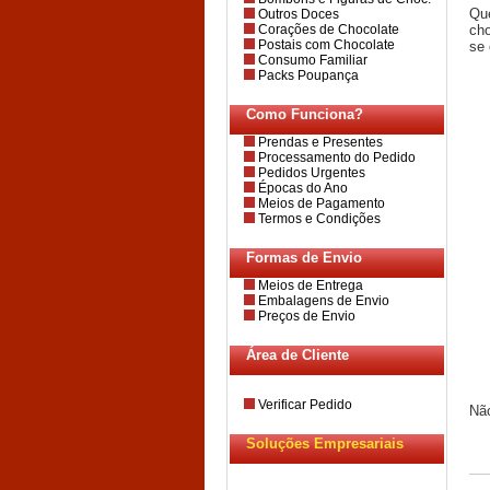
Que
Outros Doces
Corações de Chocolate
cho
Postais com Chocolate
se
Consumo Familiar
Packs Poupança
Como Funciona?
Prendas e Presentes
Processamento do Pedido
Pedidos Urgentes
Épocas do Ano
Meios de Pagamento
Termos e Condições
Formas de Envio
Meios de Entrega
Embalagens de Envio
Preços de Envio
Área de Cliente
Verificar Pedido
Não
Soluções Empresariais