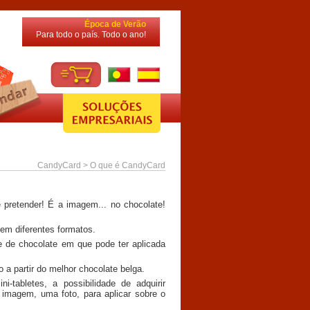
Época de Verão
Para todo o país. Todo o ano!
CandyCard > O que é CandyCard
 pretender! É a imagem... no chocolate!
 em diferentes formatos.
e de chocolate em que pode ter aplicada
 a partir do melhor chocolate belga.
tabletes, a possibilidade de adquirir
imagem, uma foto, para aplicar sobre o