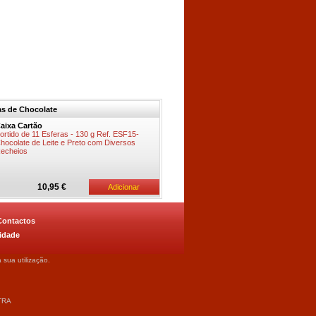
s de Chocolate
aixa Cartão
ortido de 11 Esferas - 130 g Ref. ESF15-
hocolate de Leite e Preto com Diversos
echeios
10,95 €
Contactos
cidade
 sua utilização.
NTRA