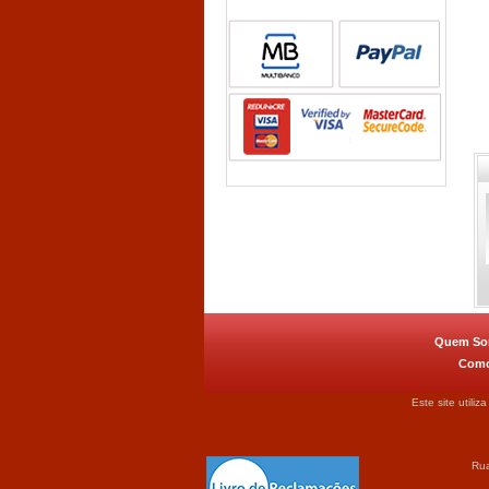
Quem S
Como
Este site utili
Rua