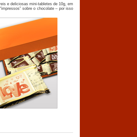
eis e deliciosas mini-tabletes de 10g, em
“impressos” sobre o chocolate – por isso