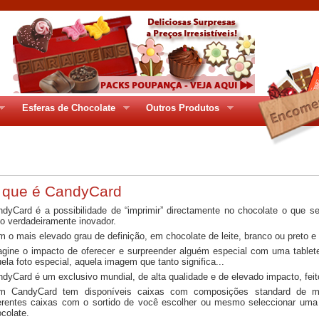
Esferas de Chocolate
Outros Produtos
ges/gr_93pag1.php
 que é CandyCard
dyCard é a possibilidade de “imprimir” directamente no chocolate o que se
o verdadeiramente inovador.
 o mais elevado grau de definição, em chocolate de leite, branco ou preto e
gine o impacto de oferecer e surpreender alguém especial com uma tablet
ela foto especial, aquela imagem que tanto significa...
dyCard é um exclusivo mundial, de alta qualidade e de elevado impacto, feito
m CandyCard tem disponíveis caixas com composições standard de mini-
erentes caixas com o sortido de você escolher ou mesmo seleccionar uma 
colate.