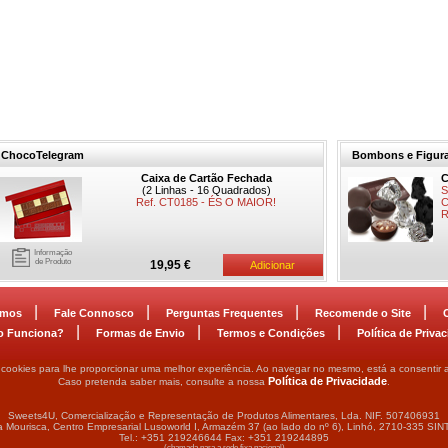
ChocoTelegram
Bombons e Figura
Caixa de Cartão Fechada
C
(2 Linhas - 16 Quadrados)
S
Ref. CT0185 - ÉS O MAIOR!
C
R
Informação
de Produto
19,95 €
|
|
|
|
omos
Fale Connosco
Perguntas Frequentes
Recomende o Site
|
|
|
 Funciona?
Formas de Envio
Termos e Condições
Política de Priva
za cookies para lhe proporcionar uma melhor experiência. Ao navegar no mesmo, está a consentir a
Política de Privacidade
Caso pretenda saber mais, consulte a nossa
.
Sweets4U, Comercialização e Representação de Produtos Alimentares, Lda. NIF. 507406931
 Mourisca, Centro Empresarial Lusoworld I, Armazém 37 (ao lado do nº 6), Linhó, 2710-335 SI
Tel.: +351 219246644 Fax: +351 219244895
(chamada para a rede fixa nacional)