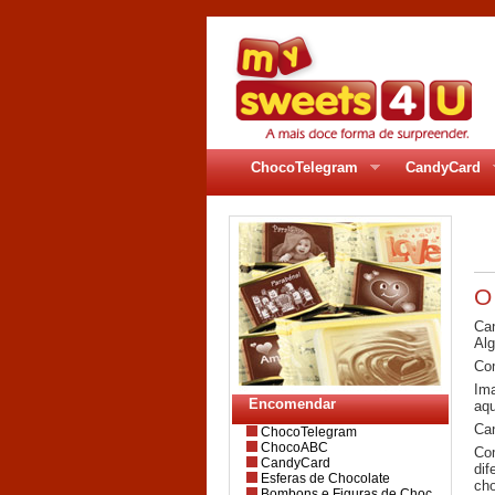
ChocoTelegram
CandyCard
pa
O
Can
Alg
Com
Ima
Encomendar
aqu
Can
ChocoTelegram
ChocoABC
Co
CandyCard
dif
Esferas de Chocolate
cho
Bombons e Figuras de Choc.