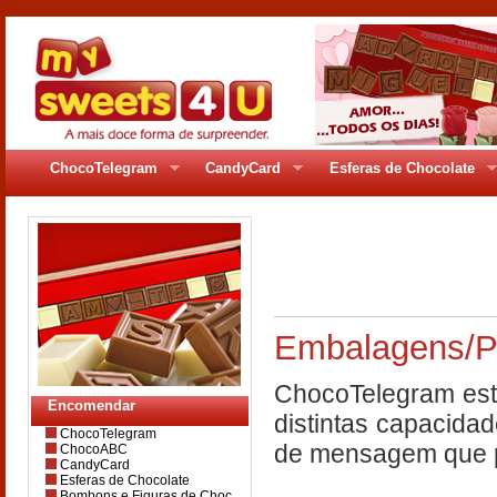
ChocoTelegram
CandyCard
Esferas de Chocolate
pages/gr_92pag2.
Embalagens/P
ChocoTelegram está
Encomendar
distintas capacid
ChocoTelegram
de mensagem que p
ChocoABC
CandyCard
Esferas de Chocolate
Bombons e Figuras de Choc.