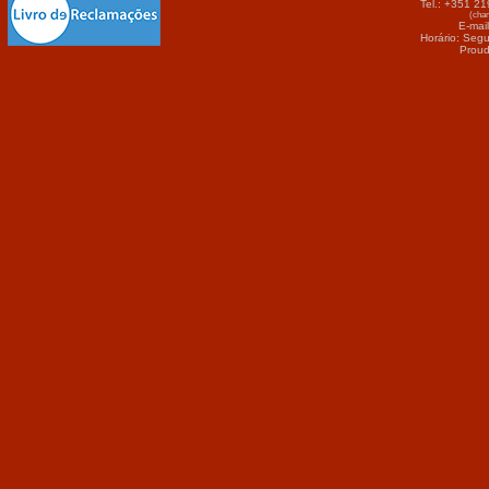
Tel.: +351 2
(cham
E-mai
Horário: Seg
Proud