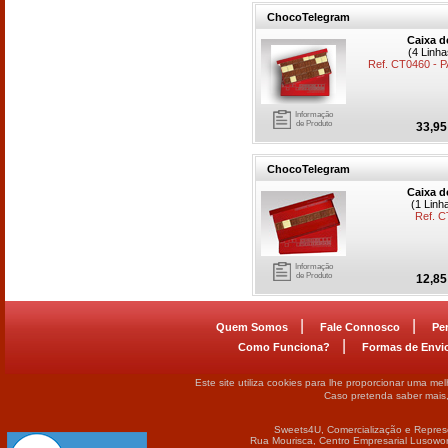
ChocoTelegram
Caixa d
(4 Linh
Ref. CT0460 -
Informação
de Produto
33,95
ChocoTelegram
Caixa d
(1 Linh
Ref. C
Informação
de Produto
12,85
|
|
Quem Somos
Fale Connosco
Pe
|
Como Funciona?
Formas de Envi
Este site utiliza cookies para lhe proporcionar uma me
Caso pretenda saber mais
Sweets4U, Comercialização e Repres
Rua Mourisca, Centro Empresarial Lusowor