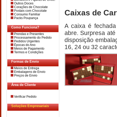
Outros Doces
Corações de Chocolate
Caixas de Ca
Postais com Chocolate
Consumo Familiar
Packs Poupança
A caixa é fechada
Como Funciona?
abre. Surpresa até
Prendas e Presentes
Processamento do Pedido
disposição embalag
Pedidos Urgentes
Épocas do Ano
16, 24 ou 32 caract
Meios de Pagamento
Termos e Condições
Formas de Envio
Meios de Entrega
Embalagens de Envio
Preços de Envio
Área de Cliente
Verificar Pedido
Soluções Empresariais