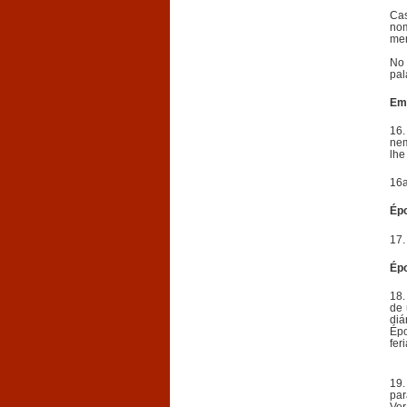
Cas
nom
me
No 
pal
Em
16.
nem
lhe
16a
Épo
17.
Épo
18.
de 
diá
Épo
fer
19.
par