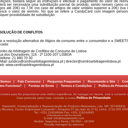
dições, bastará seguir as instruções e efectuar o pagamento do valor de reen
erá ser necessária uma substituição parcial do produto, sendo nesses casos c
igos até 20€) ou 7,5€ (no caso de artigos de valor unitário superior a 20€) (iva i
esce o valor de reenvio. No que se refere a CandyCard com imagem personal
lquer possibilidade de substituição.
SOLUÇÃO DE CONFLITOS
a a resolução alternativa de litígios de consumo entre o consumidor e a SWEET
icada:
entro de Arbitragem de Conflitos de Consumo de Lisboa
ua dos Douradores, 116 - 2º 1100-207 LISBOA
elefone: 21 880 70 30
-Mail: juridico@centroarbitragemlisboa.pt | director@centroarbitragemlisboa.pt
eb: www.centroarbitragemlisboa.pt
|
|
|
|
 Somos
Fale Connosco
Perguntas Frequentes
Recomende o Site
Con
|
|
|
mo Funciona?
Formas de Envio
Termos e Condições
Política de Privaci
za cookies para lhe proporcionar uma melhor experiência. Ao navegar no mesmo, está a consentir a
Política de Privacidade
Caso pretenda saber mais, consulte a nossa
.
Sweets4U, Comercialização e Representação de Produtos Alimentares, Lda. NIF. 507406931
 Mourisca, Centro Empresarial Lusoworld I, Armazém 37 (ao lado do nº 6), Linhó, 2710-335 SI
Tel.: +351 219246644 Fax: +351 219244895
(chamada para a rede fixa nacional)
E-mail: info@mysweets4u.com
Horário: Segunda a Sexta | 09:00H – 18:00H
Proudly managed by adanora