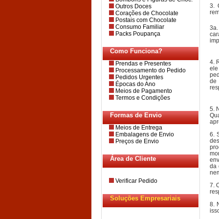
3. 
Outros Doces
rem
Corações de Chocolate
Postais com Chocolate
Consumo Familiar
3a.
Packs Poupança
car
imp
Como Funciona?
4. 
Prendas e Presentes
ele
Processamento do Pedido
ped
Pedidos Urgentes
de
Épocas do Ano
res
Meios de Pagamento
Termos e Condições
5. 
Formas de Envio
Qua
apr
Meios de Entrega
Embalagens de Envio
6. 
des
Preços de Envio
pro
mor
Área de Cliente
env
da 
nem
Verificar Pedido
7. 
res
Soluções Empresariais
8. 
iss