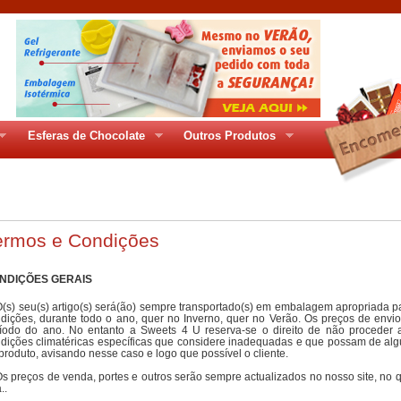
Esferas de Chocolate
Outros Produtos
ges/gr_80pag5.php
ermos e Condições
NDIÇÕES GERAIS
O(s) seu(s) artigo(s) será(ão) sempre transportado(s) em embalagem apropriada p
dições, durante todo o ano, quer no Inverno, quer no Verão. Os preços de envi
íodo do ano. No entanto a Sweets 4 U reserva-se o direito de não proceder a
dições climatéricas específicas que considere inadequadas e que possam de al
produto, avisando nesse caso e logo que possível o cliente.
Os preços de venda, portes e outros serão sempre actualizados no nosso site, no 
..