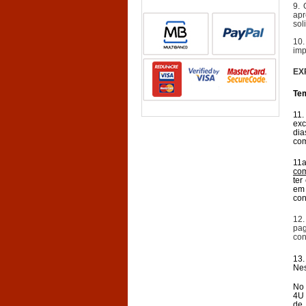
9. 
apr
sol
10.
imp
EX
Te
11.
exc
dia
com
11
com
ter
em 
con
12.
pag
con
13.
Nes
No 
4U 
de