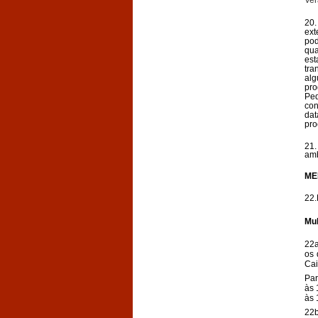
Ver
20.
ext
pod
qua
est
tra
alg
pro
Ped
con
dat
pro
21.
amb
ME
22.
Mul
22a
os 
Cai
Par
às 
às 
22b