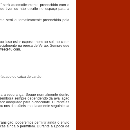
:” será automaticamente preenchido com o
e tiver ou não escrito no espaço para a
ele será automaticamente preenchido pela
r isso estar exposto nem ao sol, ao calor,
pecialmente na época de Verão. Sempre que
weets4u.com
.
fadado ou caixa de cartão.
da a segurança. Segue normalmente dentro
ior (embora sempre dependendo da avaliação
esco adequado para o chocolate. Durante as
(ou nos dias úteis imediatamente seguintes a
ransição, poderemos permitir ainda o envio
ricas ainda o permitem. Durante a Época de