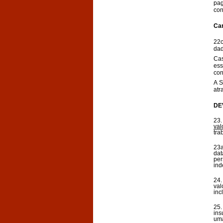
pag
con
Car
22c
dad
Cas
ess
con
A S
atr
DE
23.
val
tra
23a
dat
pe
ind
24.
val
inc
25.
ins
uma