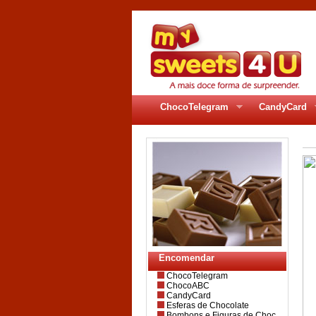
ChocoTelegram
CandyCard
Encomendar
ChocoTelegram
ChocoABC
CandyCard
Esferas de Chocolate
Bombons e Figuras de Choc.