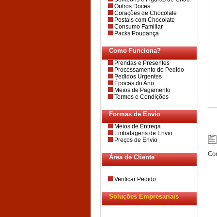
Outros Doces
Corações de Chocolate
Postais com Chocolate
Consumo Familiar
Packs Poupança
Como Funciona?
Prendas e Presentes
Processamento do Pedido
Pedidos Urgentes
Épocas do Ano
Meios de Pagamento
Termos e Condições
Formas de Envio
Meios de Entrega
Embalagens de Envio
Preços de Envio
Con
Área de Cliente
Verificar Pedido
Soluções Empresariais