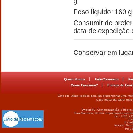
g
Peso líquido: 160 g
Consumir de preferê
data de expedição 
Conservar em lugar
|
|
Quem Somos
Fale Connosco
Pe
|
Como Funciona?
Formas de Envi
Este site utiliza cookies para lhe proporcionar uma me
Caso pretenda saber mais
Sweets4U, Comercialização e Repres
Rua Mourisca, Centro Empresarial Lusowor
Tel.: +351 2
(cham
E-mai
Horário: Seg
Proud