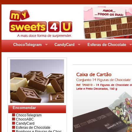
ChocoTelegram
CandyCard
Esferas de Chocolate
Encomendar
ChocoTelegram
ChocoABC
CandyCard
Esferas de Chocolate
Bombons e Figuras de Choc.