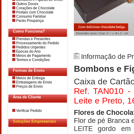
Outros Doces
Corações de Chocolate
Postais com Chocolate
Consumo Familiar
Packs Poupança
Como Funciona?
Prendas e Presentes
Processamento do Pedido
Pedidos Urgentes
Épocas do Ano
Informação de P
Meios de Pagamento
Termos e Condições
Bombons e Fig
Formas de Envio
Meios de Entrega
Caixa de Cartã
Embalagens de Envio
Preços de Envio
Ref. TAN010 - 
Área de Cliente
Leite e Preto, 
Flores de Chocola
Verificar Pedido
Flor de pé Branca 
Soluções Empresariais
LEITE gordo em 