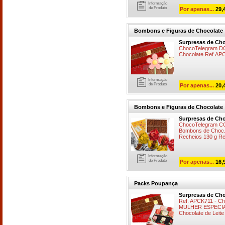
Informação
de Produto
Por apenas...
29,
Bombons e Figuras de Chocolate
Surpresas de Cho
ChocoTelegram DOC
Chocolate Ref.AP
Informação
de Produto
Por apenas...
20,
Bombons e Figuras de Chocolate
Surpresas de Cho
ChocoTelegram CQ
Bombons de Choc. 
Recheios 130 g R
Informação
de Produto
Por apenas...
16,
Packs Poupança
Surpresas de Cho
Ref. APCK711 - C
MULHER ESPECIAL
Chocolate de Leite