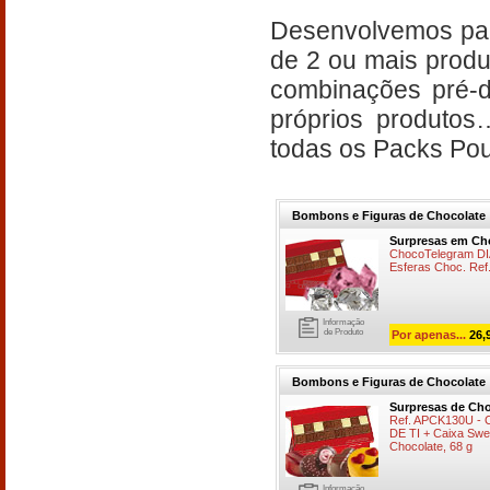
Desenvolvemos par
de 2 ou mais produ
combinações pré-d
próprios produtos
todas os Packs P
Bombons e Figuras de Chocolate
Surpresas em Ch
ChocoTelegram DI
Esferas Choc. Re
Informação
de Produto
Por apenas...
26,
Bombons e Figuras de Chocolate
Surpresas de Cho
Ref. APCK130U -
DE TI + Caixa Swe
Chocolate, 68 g
Informação