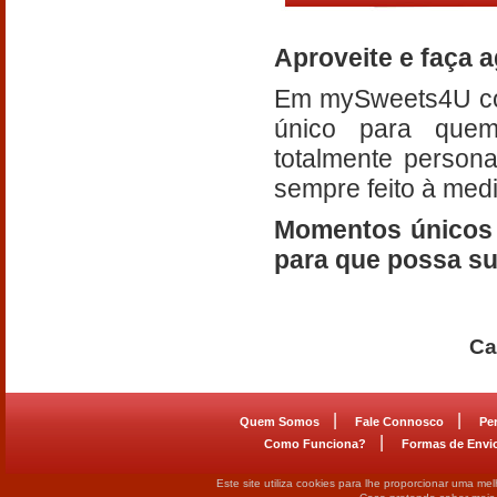
Aproveite e faça 
Em mySweets4U con
único para quem
totalmente person
sempre feito à medi
Momentos únicos 
para que possa su
Ca
|
|
Quem Somos
Fale Connosco
Pe
|
Como Funciona?
Formas de Envi
Este site utiliza cookies para lhe proporcionar uma me