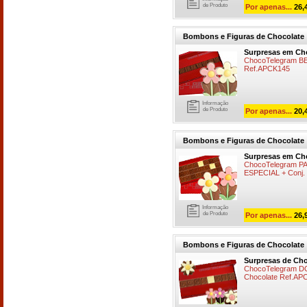
de Produto
Por apenas...
26,
Bombons e Figuras de Chocolate
Surpresas em Ch
ChocoTelegram BEI
Ref.APCK145
Informação
de Produto
Por apenas...
20,
Bombons e Figuras de Chocolate
Surpresas em Ch
ChocoTelegram 
ESPECIAL + Conj.
Informação
de Produto
Por apenas...
26,
Bombons e Figuras de Chocolate
Surpresas de Cho
ChocoTelegram DOC
Chocolate Ref.AP