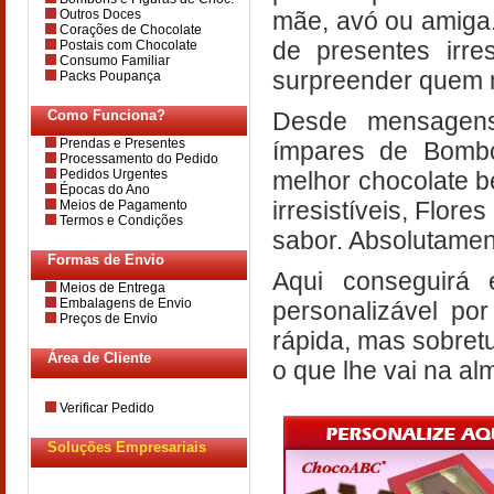
mãe, avó ou amiga.
Outros Doces
Corações de Chocolate
de presentes irre
Postais com Chocolate
Consumo Familiar
surpreender quem 
Packs Poupança
Desde mensagens
Como Funciona?
Prendas e Presentes
ímpares de Bombon
Processamento do Pedido
melhor chocolate b
Pedidos Urgentes
Épocas do Ano
irresistíveis, Flor
Meios de Pagamento
Termos e Condições
sabor. Absolutamen
Formas de Envio
Aqui conseguirá 
Meios de Entrega
Embalagens de Envio
personalizável por
Preços de Envio
rápida, mas sobretu
Área de Cliente
o que lhe vai na al
Verificar Pedido
Soluções Empresariais