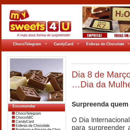
ChocoTelegram
CandyCard
Esferas de Chocolate
Dia 8 de Mar
…Dia da Mulhe
Surpreenda quem 
Encomendar
ChocoTelegram
ChocoABC
O Dia Internacional
CandyCard
Esferas de Chocolate
para surpreender 
Bombons e Figuras de Choc.