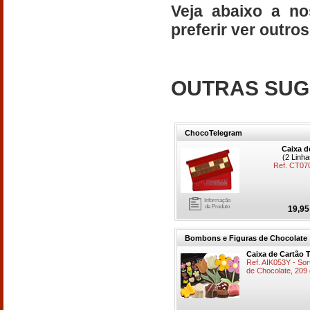
Veja abaixo a no
preferir ver outro
OUTRAS SUG
ChocoTelegram
Caixa d
(2 Linh
Ref. CT07
Informação
de Produto
19,95
Bombons e Figuras de Chocolate
Caixa de Cartão 
Ref. AIK053Y - So
de Chocolate, 209 