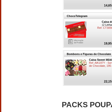
14,65
ChocoTelegram
Caixa d
(2 Linh
Ref. CT30
Informação
de Produto
19,95
Bombons e Figuras de Chocolate
Caixa Sweet Méd
Ref. AIK197Y - So
de Chocolate, 195 
22,15
PACKS POU