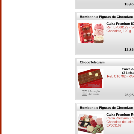
18,45
Bombons e Figuras de Chocolate
Caixa Premium I
Ref. EP008129 - S
Chocolate, 120 g
12,85
ChocoTelegram
Caixa d
(3 Linh
Ref. CT0702 - 
Informação
de Produto
26,95
Bombons e Figuras de Chocolate
Caixa Premium R
Caixa Premium ICK
Chocolate de Leite
EP003167