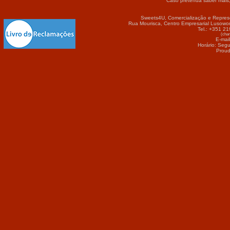
Caso pretenda saber mais
Sweets4U, Comercialização e Repres
Rua Mourisca, Centro Empresarial Lusowor
Tel.: +351 2
(cham
E-mai
Horário: Seg
Proud