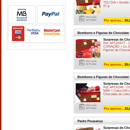
TEU DIA + Sortido 
67 g
Informação
de Produto
Por apenas...
26,
Bombons e Figuras de Chocolate
Surpresas de Cho
Ref. APCK597T -
CORAÇÃO + Cx Sw
Figuras de Chocola
Informação
de Produto
Por apenas...
26,
Bombons e Figuras de Chocolate
Surpresas de Cho
Ref. APCK246 - C
MÃE + Caixa Gift 
Chocolate de Leite
Informação
de Produto
Por apenas...
32,
Packs Poupança
Surpresas de Cho