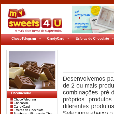
ChocoTelegram
CandyCard
Esferas de Chocolate
pages/gr_5bfc.ph
Desenvolvemos par
de 2 ou mais produ
combinações pré-d
Encomendar
próprios produto
ChocoTelegram
ChocoABC
diferentes produto
CandyCard
Esferas de Chocolate
Selecione abaixo o
Bombons e Figuras de Choc.