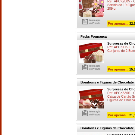
Ref. APCK280V - 
Sortido de 19 Fig
209 g
Informação
de Produto
Por apenas...
32,
Packs Poupança
Surpresas de Cho
Ref. APCK175T - 
Conjunto de 2 Bom
Informação
de Produto
Por apenas...
15,
Bombons e Figuras de Chocolate
Surpresas de Cho
Ref. APCK536S - 
Caixa de Cartão 
Figuras de Chocola
Informação
de Produto
Por apenas...
21,
Bombons e Figuras de Chocolate