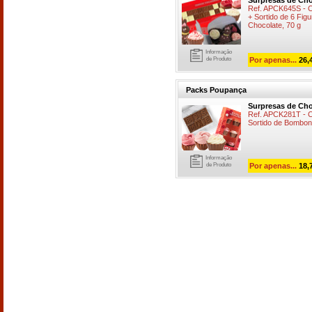
Surpresas de Cho
Ref. APCK645S -
+ Sortido de 6 Fi
Chocolate, 70 g
Informação
de Produto
Por apenas...
26,
Packs Poupança
Surpresas de Cho
Ref. APCK281T - 
Sortido de Bombon
Informação
de Produto
Por apenas...
18,