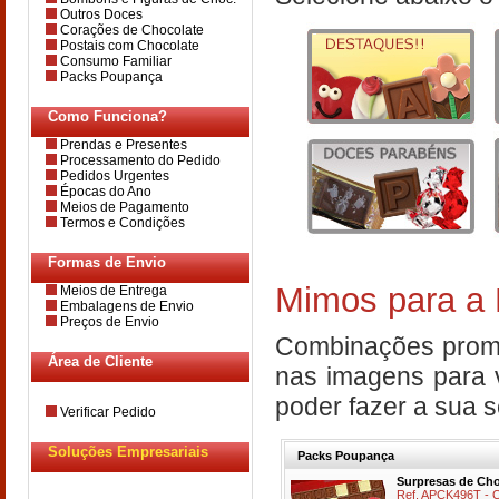
Outros Doces
Corações de Chocolate
Postais com Chocolate
Consumo Familiar
Packs Poupança
Como Funciona?
Prendas e Presentes
Processamento do Pedido
Pedidos Urgentes
Épocas do Ano
Meios de Pagamento
Termos e Condições
Formas de Envio
Mimos para a
Meios de Entrega
Embalagens de Envio
Preços de Envio
Combinações promoc
Área de Cliente
nas imagens para 
poder fazer a sua 
Verificar Pedido
Soluções Empresariais
Packs Poupança
Surpresas de Cho
Ref. APCK496T - 