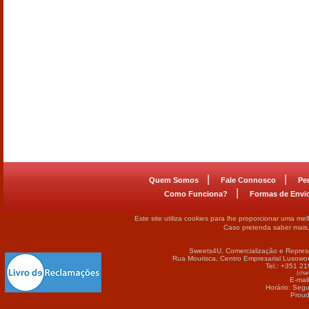
|
|
Quem Somos
Fale Connosco
Pe
|
Como Funciona?
Formas de Envi
Este site utiliza cookies para lhe proporcionar uma me
Caso pretenda saber mais
Sweets4U, Comercialização e Repres
Rua Mourisca, Centro Empresarial Lusowor
Tel.: +351 2
(cham
E-mai
Horário: Seg
Proud