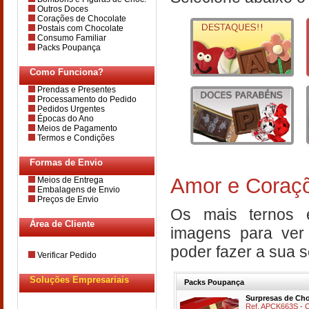
Outros Doces
Corações de Chocolate
Postais com Chocolate
Consumo Familiar
Packs Poupança
Como Funciona?
Prendas e Presentes
Processamento do Pedido
Pedidos Urgentes
Épocas do Ano
Meios de Pagamento
Termos e Condições
Formas de Envio
Amor e Coraçõ
Meios de Entrega
Embalagens de Envio
Preços de Envio
Os mais ternos e 
Área de Cliente
imagens para ver
poder fazer a sua 
Verificar Pedido
Soluções Empresariais
Packs Poupança
Surpresas de Cho
Ref. APCK663S - 