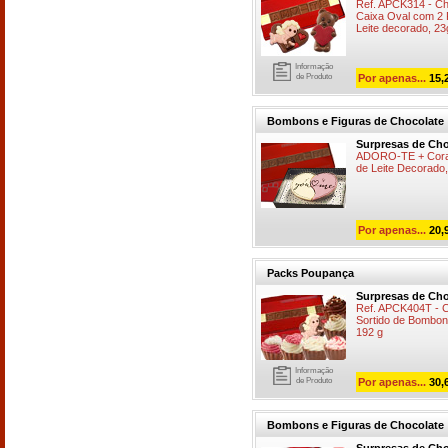
Ref. APCK314 - C
Caixa Oval com 2 
Leite decorado, 23
Informação
de Produto
Por apenas...
15,
Bombons e Figuras de Chocolate
Surpresas de Cho
ADORO-TE + Coraç
de Leite Decorado
Por apenas...
20,
Packs Poupança
Surpresas de Cho
Ref. APCK404T -
Sortido de Bombon
192 g
Informação
de Produto
Por apenas...
30,
Bombons e Figuras de Chocolate