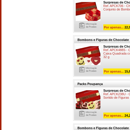
Surpresas de Cho
Ref. APCK706 - 
Conjunto de Bombo
Informação
de Produto
Por apenas...
22,
Bombons e Figuras de Chocolate
Surpresas de Cho
Ref. APCK488S - 
Caixa Quadrada co
32 g
Informação
de Produto
Por apenas...
15,
Packs Poupança
Surpresas de Cho
Ref. APCK238U - 
Sortido de Figuras
Informação
de Produto
Por apenas...
24,
Bombons e Figuras de Chocolate