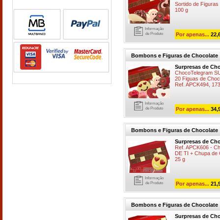
Sortido de Figura
100 g
Informação
de Produto
Por apenas...
22,
Bombons e Figuras de Chocolate
Surpresas de Cho
ChocoTelegram S
20 Figuas de Choc
Ref. APCK494, 173
Informação
de Produto
Por apenas...
34,
Bombons e Figuras de Chocolate
Surpresas de Cho
Ref. APCK606 - 
DE TI + Chupa de 
25 g
Informação
de Produto
Por apenas...
21,
Bombons e Figuras de Chocolate
Surpresas de Cho