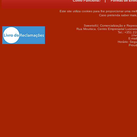
Como Funciona?
Formas de Envi
Este site utiliza cookies para lhe proporcionar uma me
Caso pretenda saber mais
Sweets4U, Comercialização e Repres
Rua Mourisca, Centro Empresarial Lusowor
Tel.: +351 2
(cham
E-mai
Horário: Seg
Proud