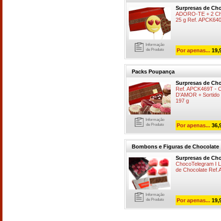
Surpresas de Cho
ADORO-TE + 2 Chu
25 g Ref. APCK64
Informação
de Produto
Por apenas...
19,
Packs Poupança
Surpresas de Cho
Ref. APCK469T -
D'AMOR + Sortido
197 g
Informação
de Produto
Por apenas...
36,
Bombons e Figuras de Chocolate
Surpresas de Cho
ChocoTelegram I L
de Chocolate Ref
Informação
de Produto
Por apenas...
19,