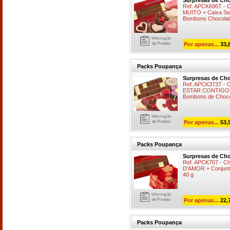
Surpresas de Cho
Ref. APCK696T -
MUITO + Caixa Swe
Bombons Chocolat
Informação
de Produto
Por apenas...
33,
Packs Poupança
Surpresas de Cho
Ref. APCK373T -
ESTAR CONTIGO + 
Bombons de Chocol
Informação
de Produto
Por apenas...
53,
Packs Poupança
Surpresas de Cho
Ref. APCK707 - 
D'AMOR + Conjunt
40 g
Informação
de Produto
Por apenas...
22,
Packs Poupança