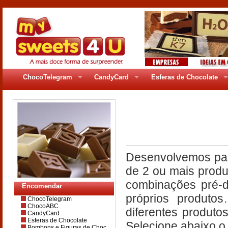
ChocoTelegram
CandyCard
Esferas de Chocolate
pages/gr_5bfc.ph
Desenvolvemos par
de 2 ou mais produ
combinações pré-d
Encomendar
próprios produto
ChocoTelegram
ChocoABC
diferentes produto
CandyCard
Esferas de Chocolate
Selecione abaixo o
Bombons e Figuras de Choc.