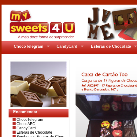
ChocoTelegram
CandyCard
Esferas de Chocolate
Encomendar
ChocoTelegram
ChocoABC
CandyCard
Esferas de Chocolate
Bombons e Figuras de Choc.