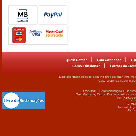
|
|
Quem Somos
Fale Connosco
Pe
|
Como Funciona?
Formas de Envi
Este site utiliza cookies para lhe proporcionar uma me
Caso pretenda saber mais
Sweets4U, Comercialização e Repres
Rua Mourisca, Centro Empresarial Lusowor
Tel.: +351 2
(cham
E-mai
Horário: Seg
Proud