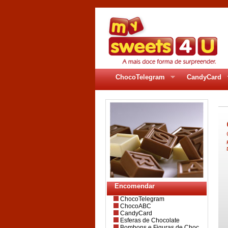
ChocoTelegram
CandyCard
Encomendar
ChocoTelegram
ChocoABC
CandyCard
Esferas de Chocolate
Bombons e Figuras de Choc.