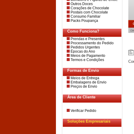
Outros Doces
Corações de Chocolate
Postais com Chocolate
Consumo Familiar
Packs Poupança
Como Funciona?
Prendas e Presentes
Processamento do Pedido
Pedidos Urgentes
Épocas do Ano
Meios de Pagamento
Termos e Condições
Con
Formas de Envio
Meios de Entrega
Embalagens de Envio
Preços de Envio
Área de Cliente
Verificar Pedido
Soluções Empresariais