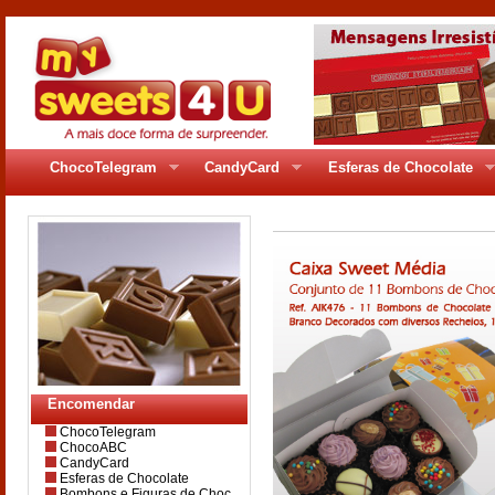
ChocoTelegram
CandyCard
Esferas de Chocolate
Encomendar
ChocoTelegram
ChocoABC
CandyCard
Esferas de Chocolate
Bombons e Figuras de Choc.