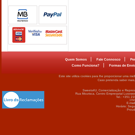
|
|
Quem Somos
Fale Connosco
Pe
|
Como Funciona?
Formas de Envi
Este site utiliza cookies para lhe proporcionar uma me
Caso pretenda saber mais
Sweets4U, Comercialização e Repres
Rua Mourisca, Centro Empresarial Lusowor
Tel.: +351 2
(cham
E-mai
Horário: Seg
Proud