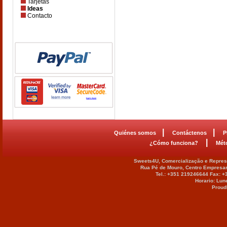
Tarjetas
Ideas
Contacto
|
|
Quiénes somos
Contáctenos
P
|
¿Cómo funciona?
Mét
Sweets4U, Comercialização e Represe
Rua Pé de Mouro, Centro Empresar
Tel.: +351 219246644 Fax: 
Horario: Lun
Proud