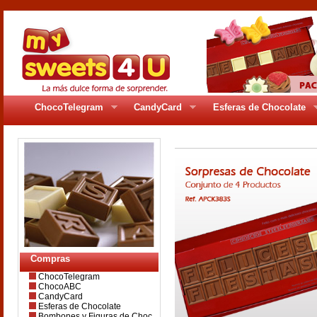
ChocoTelegram
CandyCard
Esferas de Chocolate
Compras
ChocoTelegram
ChocoABC
CandyCard
Esferas de Chocolate
Bombones y Figuras de Choc.