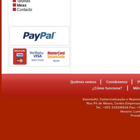
Tarjetas
Ideas
Contacto
|
|
Quiénes somos
Contáctenos
P
|
¿Cómo funciona?
Mét
Sweets4U, Comercialização e Represe
Rua Pé de Mouro, Centro Empresar
Tel.: +351 219246644 Fax: 
Horario: Lun
Proud