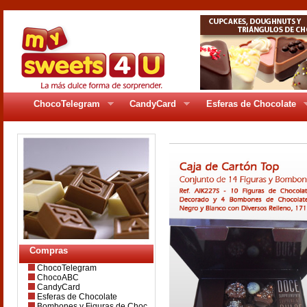
ChocoTelegram
CandyCard
Esferas de Chocolate
Compras
ChocoTelegram
ChocoABC
CandyCard
Esferas de Chocolate
Bombones y Figuras de Choc.