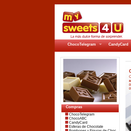
ChocoTelegram
CandyCard
Compras
ChocoTelegram
ChocoABC
CandyCard
Esferas de Chocolate
Bombones y Figuras de Choc.