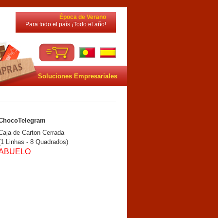
Época de Verano
Para todo el país ¡Todo el año!
Soluciones Empresariales
ChocoTelegram
Caja de Carton Cerrada
(1 Linhas - 8 Quadrados)
ABUELO