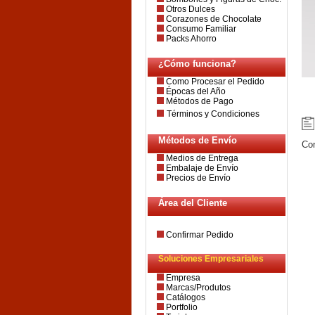
Otros Dulces
Corazones de Chocolate
Consumo Familiar
Packs Ahorro
¿Cómo funciona?
Como Procesar el Pedido
Épocas del Año
Métodos de Pago
Términos y Condiciones
Métodos de Envío
Con
Medios de Entrega
Embalaje de Envío
Precios de Envío
Área del Cliente
Confirmar Pedido
Soluciones Empresariales
Empresa
Marcas/Produtos
Catálogos
Portfolio