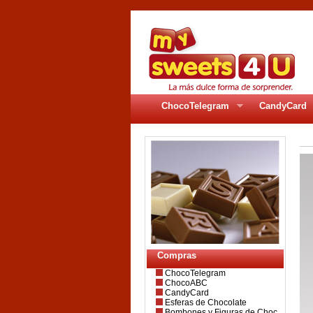
ChocoTelegram
CandyCard
Compras
ChocoTelegram
ChocoABC
CandyCard
Esferas de Chocolate
Bombones y Figuras de Choc.