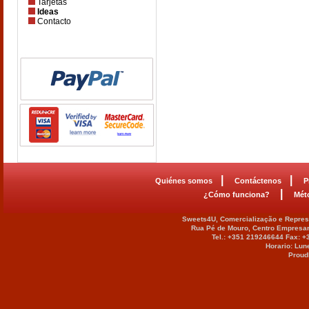
Tarjetas
Ideas
Contacto
|
|
Quiénes somos
Contáctenos
P
|
¿Cómo funciona?
Mét
Sweets4U, Comercialização e Represe
Rua Pé de Mouro, Centro Empresar
Tel.: +351 219246644 Fax: 
Horario: Lun
Proud